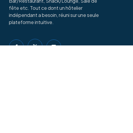
Bar/Restaurant, Snack/Lounge, Sale de
fête etc. Tout ce dont un hôtelier
indépendant a besoin, réuni sur une seule
plateforme intuitive.
Copyright © 2025
LOGESCO HOSTEL
| Par
DIDACSOFT
LIENS RAPIDES
Pourquoi Logesco Hostel ?