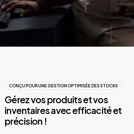
CONÇU POUR UNE GESTION OPTIMISÉE DES STOCKS
Gérez
vos
produits
et
vos
inventaires
avec
efficacité
et
précision
!