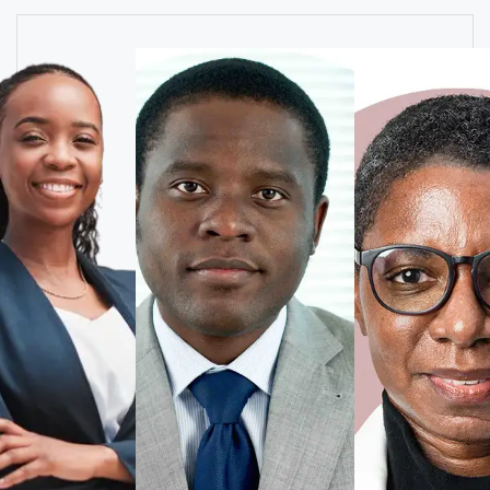
« Logesco Hostel a tot
transformé la gestion d
établissement. Tout est
centralisé et automatis
temps précieux chaque j
Marie T.
Gérante d’hôtel