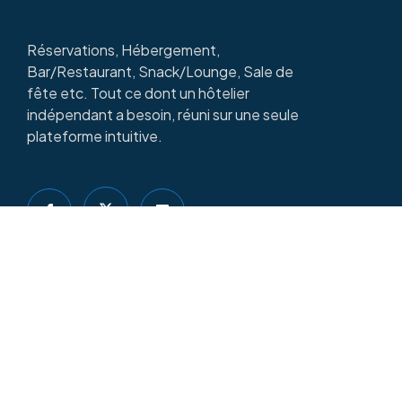
Réservations, Hébergement,
Bar/Restaurant, Snack/Lounge, Sale de
fête etc. Tout ce dont un hôtelier
indépendant a besoin, réuni sur une seule
plateforme intuitive.
Copyright © 2025
LOGESCO HOSTEL
| Par
DIDACSOFT
LIENS RAPIDES