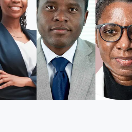
transformé la gestion d
établissement. Tout est
centralisé et automatis
temps précieux chaque j
Marie T.
Gérante d’hôtel