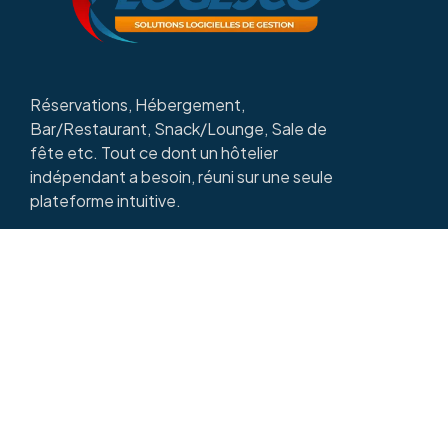
Réservations, Hébergement,
Bar/Restaurant, Snack/Lounge, Sale de
fête etc. Tout ce dont un hôtelier
indépendant a besoin, réuni sur une seule
plateforme intuitive.
Copyright © 2025
LOGESCO HOSTEL
| Par
DIDACSOFT