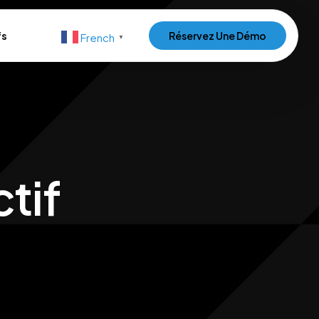
fs
Réservez Une Démo
French
▼
tif