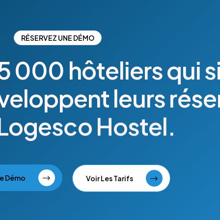
RÉSERVEZ UNE DÉMO
5
000
hôteliers
qui
s
veloppent
leurs
rése
Logesco
Hostel.
ne Démo
Voir Les Tarifs