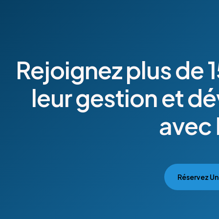
Rejoignez
plus
de
1
leur
gestion
et
dé
avec
Réservez U