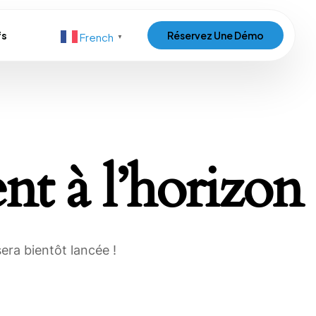
fs
Réservez Une Démo
French
▼
nt à l’horizon
era bientôt lancée !