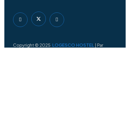
Copyright © 2025
LOGESCO HOSTEL
| Par
DIDACSOFT
LIENS RAPIDES
Pourquoi Logesco Hostel ?
Notre mission
Blog